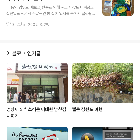
글 내용
산해서 좋긴 하였다. 다른 관보다 관심이 갔던 것은 '자연사
그 동안 업무도 바쁘고, 환율로 인해 물고기 값도 비싸졌고
관'. 공룡 뼈와 더불어 국내 물고기들을 전시해 놓았겠지라
집안일도 생겨서 주말동안 통 집에 있지를 못해서 물생활
는 막연한 기대감이다. 다행히도 다양한 수족관을 제공해
에 관심을 두지 못했다. 덕분에 넓디 넓은 어항들이 허전하
주었고, 다른 곳에서 흔히 볼 수 있던 민물고기는 물론, 국
0
5
2009. 3. 29.
게 물고기 두어마리만 노는 일이 생기고, 수초도 말이 아니
내 해수어까지 관람하게 해주어 '감동'을 먹었다. 사진을 몇
다. 다시 따뜻한 봄도 오고, 산호와 형형색색의 관상어들이
장 찍었는데, 조명이 너무 밝아..
보고 싶어서 오랜만에 바다 여행과 백제 수족관을 다녀 왔
다. 사고 싶은게 너무 많지만 양으로 승부를 해야겠기에 저
렴한 것들 위주로 구매를 했다. 바다여행에서는 소금과 우
이 블로그 인기글
드스톤만 구매했다. 우드스톤 가격이 살짝 올랐다. 예전에
는 3개에 12,000원이었는데 이젠 2개에 만원이다. 소금
이 다 떨어져서 급했는데 오늘 구입해서 다행이다. 백제 수
족관에서는 해수어 수족관을 먼저 들렀는데 화이어 고비와
크리너 새우 한마리씩 샀다. 화..
명성이 의심스러운 이태원 남산김
짧은 강원도 여행
치찌개