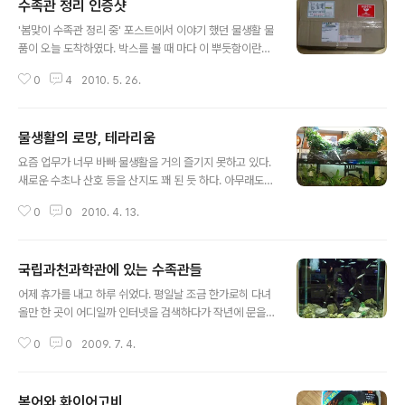
수족관 정리 인증샷
글 내용
'봄맞이 수족관 정리 중' 포스트에서 이야기 했던 물생활 물
품이 오늘 도착하였다. 박스를 볼 때 마다 이 뿌듯함이란~
~ 이것저것 주문을 했더니 박스가 예상보다 큰게 왔다. 박
0
4
2010. 5. 26.
스를 오픈하여 빼낸 물품들.. 이것저것 주문을 했더니 여과
기 하나가 서비스로 왔다. 공짜로 온게 늘 그렇듯이 허접하
기가 이루 말할 수 없다. 조립자체가 난해한 제품... 여분으
물생활의 로망, 테라리움
로만 가지고 있어야 할 듯~ 메인 수초 어항은 모든 것을 다
글 내용
빼내고 씨클 어항으로 변경되었다. 튼튼한 씨클 녀석들이
요즘 업무가 너무 바빠 물생활을 거의 즐기지 못하고 있다.
약 열마리 정도가 잘 뛰어 놀고 있다. 수초 어항에 비하면
새로운 수초나 산호 등을 산지도 꽤 된 듯 하다. 아무래도
씨클은 손이 덜가서 너무 편하다는... 예전 씨클 어항은 구
어항의 수를 조금 줄여야겠다고 다짐하고 있는데, 그마저
치 어항으로 변경하였다. 절대 죽지 않는다는 나나를 현무
0
0
2010. 4. 13.
도 손을 쓰지 못하고 있는 형편이다. 하지만, 어딜가던 수족
암과 묶어서 세팅하였더니 수초 어항과 비슷한 느낌이 나
관에 눈이 가는 것은 어쩔 수 없다. 지난 주말에 이마트를
와서 좋다. 물이 좀..
갔는데, 내눈에 번쩍 들어오는 것은 테라리움이었다. 이런
국립과천과학관에 있는 수족관들
게 이마트에 있다니 신기할 따름이다. 아래 수초 어항과 구
글 내용
분짓는 받침대가 있고, 섬프어항과 비슷하게 위의 테라리
어제 휴가를 내고 하루 쉬었다. 평일날 조금 한가로히 다녀
움 쪽으로 물을 끌어 올려 흐르게 하였다. 판매가격이 50
올만 한 곳이 어디일까 인터넷을 검색하다가 작년에 문을
만원이니 사는 것을 너무 아깝고, 결국 이 구조로 만들어야
연 '국립과천과학관'이 괜찮다고 하여 길을 나섰다. 최신식
한다는 이야기인데... 그 바로 아래에 있던 수초 어항. 엔젤
0
0
2009. 7. 4.
건물에 규모 또한 엄청나고, 다양한 볼거리를 제공해주고
들의 포스란..... 눈팅 한 후의 찾아오는 괴로움과 지름신~
있었다. 어른보다는 초등학교 고학년들이 오면 재미있음직
다 정리하고 해수..
한 곳이다. 다양한 체험교실을 제공하고 있었지만, 평일인
복어와 화이어고비
탓인지 대부분 운영하지 않았다. 관람객이 별로 없어서 한