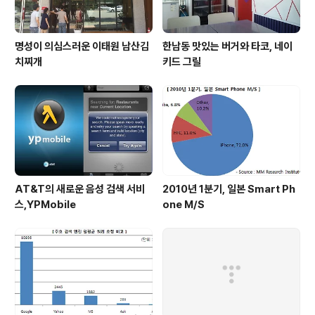
명성이 의심스러운 이태원 남산김
한남동 맛있는 버거와 타코, 네이
치찌개
키드 그릴
AT&T의 새로운 음성 검색 서비
2010년 1분기, 일본 Smart Ph
스,YPMobile
one M/S