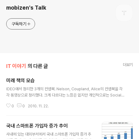
mobizen's Talk
구독하기
더보기
IT 이야기
의 다른 글
미래 책의 모습
글 내용
IDEO애서 정리한 3개의 컨셉북. Nelson, Coupland, Alice의 컨셉북을 각
각 동영상으로 정리했다. 크게 다르다는 느낌은 없지만 개인적으로는 Social의
특징이 조금 강조되는 Coupland 컨셉에 호감이 간다. 위는 iPad용으로 나와
0
0
2010. 11. 22.
있는 3D Story Book. 아래는 책에 AR를 접목한 프로트타입들 몇가지~ 컨텐
츠의 차별화가 아쉽긴 하지만 Wow가 있는 것 만큼은 사실..
국내 스마트폰 가입자 증가 추이
글 내용
사내에 있는 대외부서에서 국내 스마트폰 가입자 증가 추