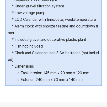
* Under-gravel filtration system
* Low voltage pump
* LCD Calendar with time/date; week/temperature
* Alarm clock with snooze feature and countdown ti
mer
* Includes gravel and decorative plastic plant
* Fish not included
* Clock and Calendar uses 3 AA batteries (not includ
ed)
* Dimensions
o Tank Interior: 145 mm x 90 mm x 120 mm
o Exterior: 240 mm x 90 mm x 140 mm
로그 정보