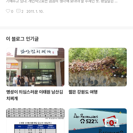
기해주고 있다. 개인적으로는 곰곰히 생각해 보아야 할 주제인 듯. 평일날은 항
상 수면 부족이 시달린다. 스스로 생각해도 버티는게 용할만큼 수면 시간이 작
0
2
2011. 1. 10.
긴 하다. 생각해보면 놓쳐도 될 정보들을 너무 강박 관념을 가지고 다 보고 있는
듯 하다. 더 큰 성공을 위한 취침이라...
이 블로그 인기글
명성이 의심스러운 이태원 남산김
짧은 강원도 여행
치찌개