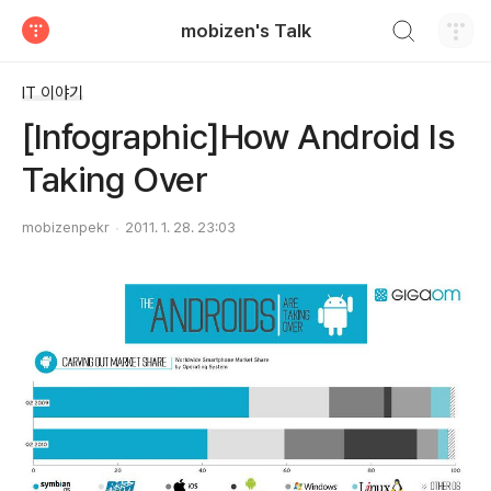
검색하기
mobizen's Talk
티스토리
IT 이야기
[Infographic]How Android Is
Taking Over
mobizenpekr
2011. 1. 28. 23:03