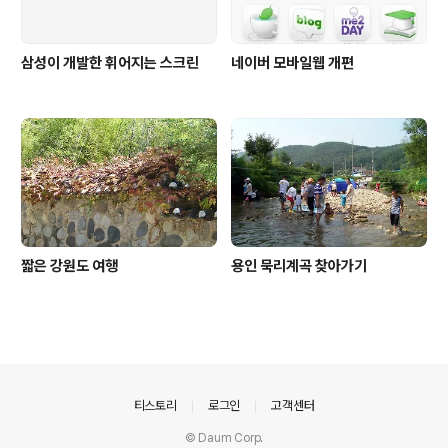
삼성이 개발한 휘어지는 스크린
네이버 모바일웹 개편
짧은 강원도 여행
용인 묵리계곡 찾아가기
의안내
티스토리
로그인
고객센터
© Daum Corp.