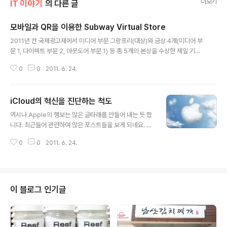
더보기
IT 이야기
의 다른 글
모바일과 QR을 이용한 Subway Virtual Store
글 내용
2011년 칸 국제광고제에서 미디어 부문 그랑프리(대상)와 금상 4개(미디어 부
문 1, 다이렉트 부문 2, 아웃도어 부문 1) 등 총 5개의 본상을 수상한 제일 기획.
처음에는 단순 광고인줄 알고 별 관심이 없다가 팀원들의 이야기를 듣고 호기심
0
0
2011. 6. 24.
이 동해 자료를 찾아 보았다. 해당 광고의 내용은 2010년 11월 한강진역에 설
치한 가상 홈플러스(Subway Virtual Store)이다. 홈플러스 상품을 스크린 도
어에 설치하고 QR코드를 부착하여 해당 상품에 대한 모바일 쇼핑을 가능하게
iCloud의 혁신을 진단하는 척도
만들었다. 광고를 넘어서 상품 판매의 채널에 대한 확장에 대해 좋은 시도를 한
글 내용
사례이다. 실제 한강진역은 주택가가 밀집된 지역이 아니고 QR에 대한 랜딩 처
역시나 Apple의 행보는 많은 글타래를 만들어 내는 듯 합
리와 고객 인증 등이 문제가 되어 실효가 많지는 않았으리라 예상된다...
니다. 최근들어 관련하여 많은 포스트들을 보게 되네요. 대
표적인 글이 jeremy68 님이 작성하신 '아이클라우드는
0
0
2011. 6. 24.
혁신인가? 개선인가?' 라는 포스팅입니다. 개인적으로 jer
emy68 님의 글을 보면서 iCloud 이전에 과연 'Cloud
가 혁신인지 개선인지'에 대한 화두가 먼저 생각이 들더군
요. 좀 더 정확하게 정리를 하자면 'Cloud의 어떠한 면이
혁신이라고 볼 수 있을까' 정도겠네요. 일전에 제 블로그를
이 블로그 인기글
통해( http://www.mobizen.pe.kr/987 ) Cloud는 마
케팅 용어라는 이야기를 한 적이 있습니다. '마케팅 용어'라
고 이야기 한 것은 Cloud를 폄하하려는 의도는 아닙니다.
새로운 기술의 등장이라기 보다는 기존의..