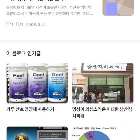
글 내용
이고 물고기마다의 개성이나 그 환경 여부에 따라서 달라
물생활을 하다보면 자신이 보유한 어항의 사진을 찍어서
질 수가 있다.
보관하고 싶은 마음이 드는 것은 당연하다. 하지만 DSLR
과 같은 고가의 장비가 아닌 똑딱이나 하이엔드급을 가지
1
1
2008. 3. 5.
고 어항을 찍기 시작하면 답답하기가 그지 없다. 물고기들
이 수초처럼 가만히 있지도 않는데다가, 흔들림이 심하여
깨끗한 사진을 얻어내기란 만만치가 않다. 그렇다고 사진
찍기 노하우 글들을 보면 온통 어려운 말 투성이에다가 실
제로 적용을 할려다 보면 한숨만 나오기 마련이다. mobiz
이 블로그 인기글
en도 그닥 사진을 잘 찍는 편이 아닌데, 인터넷에 여러 고
수들이 정리해 놓은 노하우와 약간의 경험을 기준으로 부
족하게 나마 정리를 해보고자 한다. 이 포스트는 상당부분
낭후닷컴의 니풀소님 포스팅을 기반으로 하였고, 이미지
또한 니풀소님의 이미지를 기반으로 편집한 것..
가루 산호 영양제 사용하기
명성이 의심스러운 이태원 남산김
치찌개