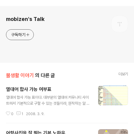
로그 정보
mobizen's Talk
구독하기
더보기
물생활 이야기
의 다른 글
열대어 합사 가능 여부표
글 내용
열대어 합사 가능 표이다. 대부분의 열대어 커뮤니티 사이
트에서 기본적으로 구할 수 있는 것들이라, 원작자는 알 수
가 없다. 사실은 가장 좋은 것은 낭후닷컴에서 제공하는
0
1
2008. 3. 9.
"함께 만드는 관상어 합사표"이다. 주소는 http://www.na
nghu.com/etc/fish_vote/index.php 으로 접속하면
볼 수 있다. 해수어 합사 가능 여부 포스팅에서도 이야기 했
어항사진을 잘 찍는 기본 노하우
듯이, 표에서 제공할 수 있는 것은 일반적인 물고기의 성향