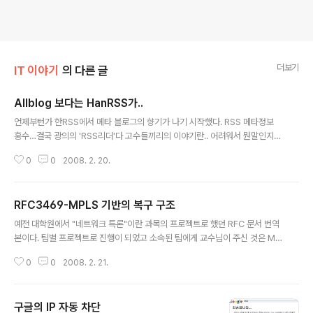
더보기
IT 이야기
의 다른 글
Allblog 보다는 HanRSS가..
글 내용
언제부턴가 한RSS에서 메타 블로그의 향기가 나기 시작했다. RSS 메타정보
홍수…결국 광의의 'RSS리더'다 고수들끼리의 이야기란.. 어려워서 뭔말인지
당췌 이해 할 수 없다. 중 요한건 중딩들의 알몸 졸업 사진이나 이슈만 쫓아다니
0
0
2008. 2. 20.
는 글이 전면에 뒤범벅되어 있는 AllBlog보다는 어떠한 기준인지는 알 수는 없
으나 HanRSS안의 페이퍼라는 Section을 차지하고 있는 알맹이 있는 포스팅
들이 내 맘에 더 든다는 것이다. Blog가 대중화되고 다양한 메타 블로그와 유통
RFC3469-MPLS 기반의 복구 구조
채널들이 확장한 덕분에 장점과 단점이 극명하게 드러나고 있다. Blog는 개인
글 내용
적인 공간이라 그러한 Blog에 대해서 이래저래 말할 권리는 없지만 Blog를 예
예전 대학원에서 "네트워크 특론"이란 과목의 프로젝트로 했던 RFC 문서 번역
전 하이텔 자게쯤으로 생각하고 이슈에 대해서 근거없는 가십거리를 만들어내
본이다. 팀별 프로젝트로 진행이 되었고 소속된 팀에게 교수님이 주신 것은 MP
는 걸 보..
LS 기반의 복구 구조였다. 일반인에게는 필요없지만 네트워크를 공부하는 학생
0
0
2008. 2. 21.
들에게 가끔씩 필요한 자료이다. 단 한명에게라도 도움이 되기를 바란다.
구글의 IP 자동 차단