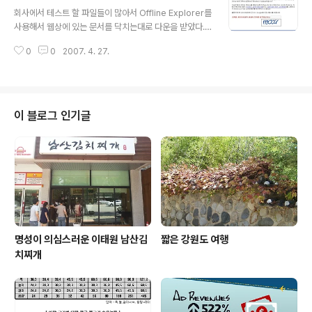
글 내용
회사에서 테스트 할 파일들이 많아서 Offline Explorer를
사용해서 웹상에 있는 문서를 닥치는대로 다운을 받았다.
시작하는 주소는 구글로 하였고 Depth를 500 으로 설정
0
0
2007. 4. 27.
해서 돌리니 파일을 아주아주 잘 다운 받더니 어느 순간 부
터 갑자기 다운이 안되기 시작한다. 일반 브라우저로 구글
에 접속했더니 위와 같은 메시지가 뜬다. 해킹이나 이번과
같이 자동으로 긁어가는 툴의 방지인듯 하다. Naver도 이
런게 있을려나...
이 블로그 인기글
명성이 의심스러운 이태원 남산김
짧은 강원도 여행
치찌개