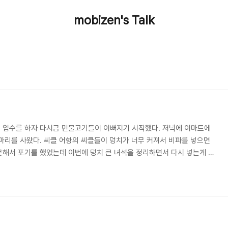
mobizen's Talk
 입수를 하자 다시금 민물고기들이 이뻐지기 시작했다. 저녁에 이마트에
마리를 사왔다. 씨클 어항의 씨클들이 덩치가 너무 커져서 비파를 넣으면
해서 포기를 했었는데 이번에 덩치 큰 녀석을 정리하면서 다시 넣는게 좋
입수한 후에 한밤중에 모든 어항을 청소를 해댔다. 씨클 어항에 따개비와 소라
빼서 이끼 제거까지 해주었다. 만족할만하지는 않지만 그래도 흰색이 예전
입수하기 전에 청소를 했으면 좋으련만 괜한 스트레스를 주는게 아닌지 모르
 해서 정리 좀 해주고 이번에 산 저면용 수초성..