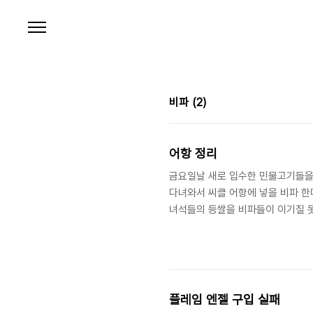
본문 바로가기
비파
(2)
어항 정리
금요일날 새로 입수한 민물고기들을
다녀와서 씨클 어항에 넣을 비파 한
녀석들의 등쌀을 비파들이 이기질 못
을 듯 하여 한마리 샀다. 비파를 
들이 이끼가 많이 끼어서 하나하나 
보다 많이 보이니 한결 나아진다. 
겠다. 메인 수초어항도 수초 스트리밍
플레임 엔젤 구입 실패