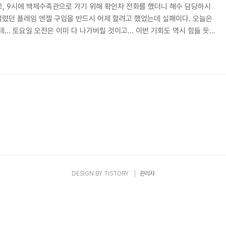
, 9시에 백제수족관으로 가기 위해 확인차 전화를 했더니 해수 담당하시
 벌렸던 플레임 엔젤 구입을 반드시 어제 할려고 했었는데 실패이다. 오늘은
.. 토요일 오전은 이미 다 나가버릴 것이고... 이번 기회도 역시 힘들 듯..
민물고기들 신청 슈마트라 10마리 비파 2마리 레드 턱시도 구피 2쌍 수초
파말고 오투씽 2마리도 사고 싶었지만 지금은 품절 상태~ 토요일날 오면
나 모르겠다.
DESIGN BY
TISTORY
관리자