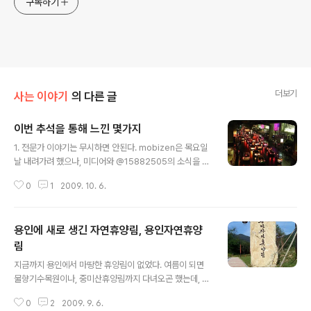
구독하기
더보기
사는 이야기
의 다른 글
이번 추석을 통해 느낀 몇가지
글 내용
1. 전문가 이야기는 무시하면 안된다. mobizen은 목요일
날 내려가려 했으나, 미디어와 @15882505의 소식을 참
고로 해서 금요일 새벽을 귀가일로 정했다. @15882505
0
1
2009. 10. 6.
님은 금요일 2-3시 사이가 가장 넉넉한 시간이라고 예상
했으나, 설마라는 짐작으로 새벽 3시 반에 기상하여 4시
조금전에 출발했다. 결국 가장 막히는 시간을 선택한 꼴이
용인에 새로 생긴 자연휴양림, 용인자연휴양
되어버렸다. 3시 50분쯤 출발했고, 도착 시간은 10시 40
분쯤이었다. 평소 3시간 30분이면 가는 길이었다. 2. 새벽
림
글 내용
에 길이 막히면 고속도로에서 노을을 볼 수 있다. 사람들의
지금까지 용인에서 마땅한 휴양림이 없었다. 여름이 되면
생각은 다들 거기에서 거기이다. 막히는 시간을 피해서 가
물향기수목원이나, 중미산휴양림까지 다녀오곤 했는데, 이
고 싶어하는 것은 모두의 바램일테고, 비슷한 시간을 선택
제는 그럴 필요가 없어졌다. 용인에 자연휴양림이 생겼기
해서 새벽잠이 덜깬 몽롱한 상태에서 안개 자욱한 고속도
0
2
2009. 9. 6.
때문이다. 올 12월에 오픈할 예정이었으나, 원래 계획보다