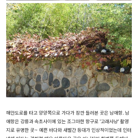
해안도로를 타고 양양쪽으로 가다가 잠깐 들러본 곳은 남애항. 남
애항은 강릉과 속초사이에 있는 조그마한 항구로 '고래사냥' 촬영
지로 유명한 곳~ 예쁜 바다와 새빨간 등대가 인상적이었는데 인터