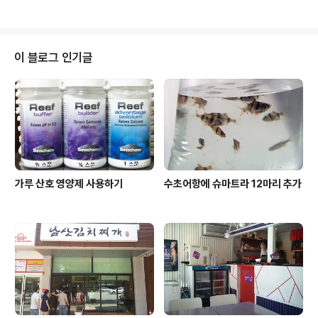
로에서 시간을 버려..
빠른 9월 25일에 오픈할 것으로 알려져 있으며, 정식오픈
하기 전의 지금도 방문하여 즐기는 것에는 아무런 문제가
없다. 네비게이션으로 '용인자연휴양림'을 검색하면 아직
은 나오지가 않고, '용인시 처인구 모현면 초부리 285'로
이 블로그 인기글
주소검색을 해서 찾아가는 것을 권한다. 표지판이 아직 없
어서 네비게이션없으면 찾아가기 힘들 수도 있다. 참고로
지금은 정식 오픈하기 전이므로 사정에 따라 폐쇄될 수 있
으니 전화(031-336-0040)로 확인후 방문하는 것을 권
한다. 조금은 이색적인 마을을 통과한..
가루 산호 영양제 사용하기
수초어항에 슈마트라 12마리 추가