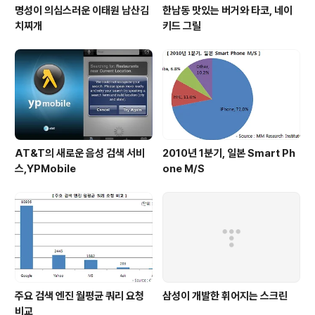
명성이 의심스러운 이태원 남산김
한남동 맛있는 버거와 타코, 네이
치찌개
키드 그릴
AT&T의 새로운 음성 검색 서비
2010년 1분기, 일본 Smart Ph
스,YPMobile
one M/S
주요 검색 엔진 월평균 쿼리 요청
삼성이 개발한 휘어지는 스크린
비교