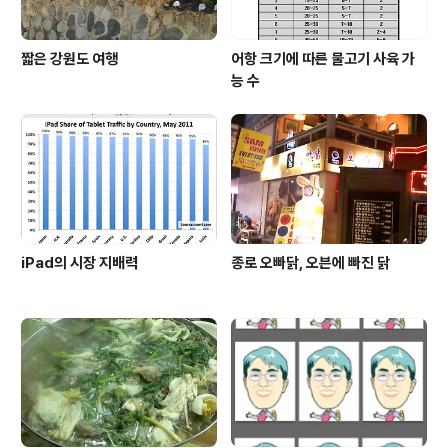
짧은 강원도 여행
어항 크기에 따른 물고기 사육 가
능 수
iPad의 시장 지배력
종로 오빠닭, 오븐에 빠진 닭