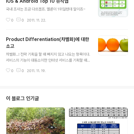
iOS & Android Top 10 뮤직앱
글 내용
국내 조사는 조금 다르겠죠. 멜론이 1위일텐데 말이죠~
0
0
2011. 11. 22.
Product Differentiation(차별화)에 대한
소고
글 내용
차별화...! 전략 기획을 할 때 빠지지 않고 나오는 항목이다.
서비스의 기능이 대동소이한 인터넷 서비스를 기획할 때
차별화는 매우 중요하면서도 고민스럽다. 그리고, 우리는
0
0
2011. 11. 19.
'차별화'에 집중하다가 제품 고유의 기능을 잃어버리는 경
우를 주위에서 쉽게 볼 수 있다. 서비스의 본질에 집중해야
하는데 주객이 전도되는 것이다. 최근, '틱톡'이 자주 회자
된다. 카카오톡과 마이피플이 이미 안정된 시장을 형성한
MIM에서 출시 3개월만에 800만명까지 확보하였다. 언론
이 블로그 인기글
에 보도된 수치를 그대로 받아드리기는 조금 의아한 부분
이 있긴 하지만 돌풍을 일으키고 있는 것만은 분명하다. 주
목해야 할 것은 틱톡의 성공 요인이다. 사용자 반응을 살펴
보면 하나같이 '빠르다'는 점을 이야기 한다. 맞다! MIM은
메시지를 정확하게 빠르..