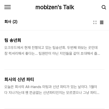
본문 바로가기
mobizen's Talk
회사
(2)
팀 송년회
오크우드에서 현재 진행되고 있는 팀송년회. 두번째 와보는 곳인데
참 럭셔리해서 좋다는... 팀원만이 아닌 지인들을 같이 초대해서 즐
기는 파티.. 맛있는거 많아서 좋다~ 다들 새해 복 많이 받으시고 내
년에도 잘 해봅시다. 마지막 잔은 내 술(콜라)가 담겨있는 와인잔...
iPhone 에서 작성된 글입니다.
회사의 신년 파티
오늘은 회사의 All-Hands 미팅과 신년 파티가 있는 날이다. 1월이
다 지나가는데 웬 뜬금없는 신년파티인지는 모르겠으나 그냥 파티라
는게 먹고 마시는 분위기 자체는 좋은 듯. 회사 지하에 있는 연회장
에서 행사가 있었고, 식사와 가벼운 시상식, 그리고 빙고 게임, 노래