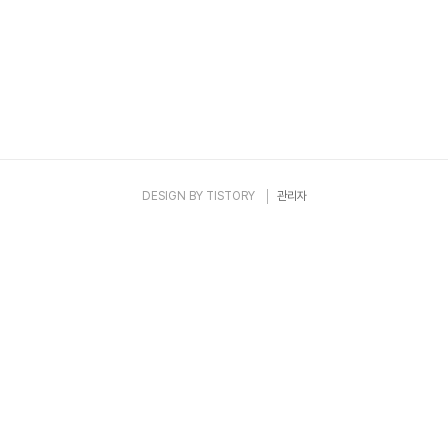
자랑으로 이루어진 평범한 신년 파티.. 빙고 게임을 두번씩이나 하지
만 당췌 숫자는 맞지 않는다. 사진은 파티에 적응하지 못한 일부 개
발자들이 남은 빙고카드와 음식으로 장난치고 있는 모습...
DESIGN BY
TISTORY
관리자