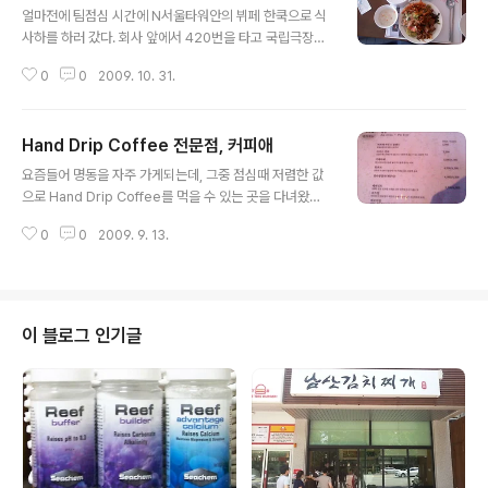
얼마전에 팀점심 시간에 N서울타워안의 뷔페 한쿡으로 식
사하를 하러 갔다. 회사 앞에서 420번을 타고 국립극장에
서 내려 노란색 마을 버스를 타고 10년만에 N서울타워에
0
0
2009. 10. 31.
올라갔다. 서울 한복판에도 산이라서 그런지 공기가 좋았
다. 좁은 도로를 지나 버스를 내리니 오르막길이 우리를 기
다린다. 배가 고파서인지, 짧은 길이라도 올라가는게 힘들
Hand Drip Coffee 전문점, 커피애
었다. 식사비용과 무관하게 엘레베이터를 타고 올라가기
글 내용
때문에 8천원을 지불해야 했다. 올라가니 서울이 한눈에
요즘들어 명동을 자주 가게되는데, 그중 점심때 저렴한 값
다 보여서 눈이 쉬원한다. 식당은 한층을 내려가야 한다. 유
으로 Hand Drip Coffee를 먹을 수 있는 곳을 다녀왔다.
명한 뷔페라는데 생각보다는 아담했다. 평일 점심이라서
명동 한복판에 있는 커피애라는 곳이다. 다녀와서 검색을
그러는지 손님도 그렇게 많지 않았으며, 옆으로 쉬원한 서
0
0
2009. 9. 13.
해보니, 유명한 곳이며 부산과 제주에도 동일한 곳이 있었
울의 경치를 보면서 먹을 수 있다. 메인요리를 시켜야 뷔페
다. 위치는 아래 지도를 참고하면 된다. 도착하면 빌딩의 5
를 먹을 수 있다. 팀점심이라서 이것저것 많..
층이 커피애이다. 정확한 이름은 '커피愛 콩나물이 빠지다'
이다. 엘리베이터의 타는 곳과 내리는 곳이 달라서 더 인상
적이다. 전체적인 분위기는 요즘 별다방과 콩다방 등으로
이 블로그 인기글
대표되는 Self Coffe Shop보다는 오래된 Cafe와 같은
느낌이다. 생각했던 것보다 훨씬 크며, 어둡다. 평일 11시부
터 2시까지는 런치메뉴가 적용된다. Hand Drip Coffee
를 좋아하는 분은 '커피애 하우스 블렌드'를 주문하면 된..