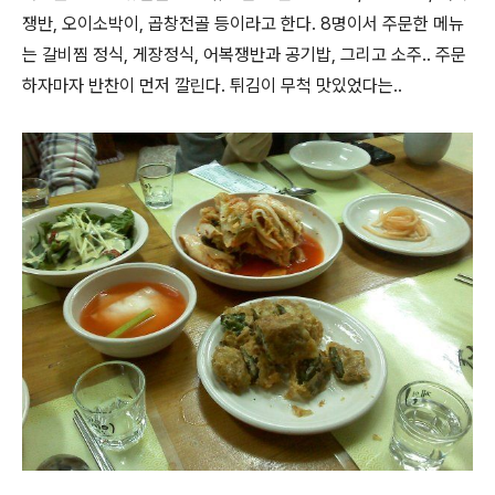
쟁반, 오이소박이, 곱창전골 등이라고 한다. 8명이서 주문한 메뉴
는 갈비찜 정식, 게장정식, 어복쟁반과 공기밥, 그리고 소주.. 주문
하자마자 반찬이 먼저 깔린다. 튀김이 무척 맛있었다는..