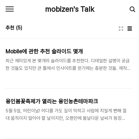
본문 바로가기
mobizen's Talk
추천
(5)
Mobile에 관한 추천 슬라이드 몇개
최근 재미있게 본 몇개의 슬라이드를 추천한다. 디테일한 설명이 궁금
한 것들도 있지만 큰 틀에서 인사이트를 얻기에는 충분한 것들. 제작자
의 인사이트에 감동을... ^^ Transform Your Marketing View
more presentations from HubSpot Internet Marketing
Beyond the mobile web by yiibu View more presentations
from yiibu Designing for iPad View more presentations from
용인봄꽃축제가 열리는 용인농촌테마파크
Pek Pongpaet It's about people, not devices... View more
5월 5일, 어린이날! 어디를 가도 길이 막히고 사람에 치일게 뻔해 절
presentations from yiibu Native is easy. Web is essen..
대 움직이지 말아야 할 날이지만, 오랜만에 봄날다운 날씨가 등장하
는 바람에 오전에 길을 나섰다. 즉흥적으로 차가 향한 곳은 용인봄꽃
축제가 열리는 용인농촌테마파크! 이름이 바뀌기 전 우리랜드 때에