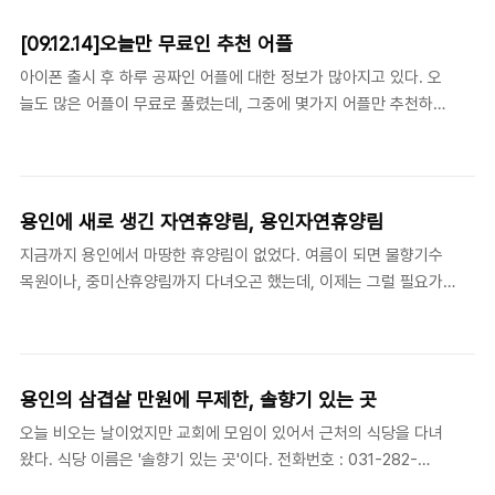
주말농장을 한 적이 있던 곳이라 무척 친근한 장소이다. 길 막힐 것
을 각오하고 갔으나 와우정사까지는 제 속도로 갈 수 있었다. 와우정
[09.12.14]오늘만 무료인 추천 어플
사 지나마자부터 정체는 시작되었고, 주차장이 협소한 것을 알고 있
아이폰 출시 후 하루 공짜인 어플에 대한 정보가 많아지고 있다. 오
기에 그러나보다 했다. 막상 근처로 가보니 예측과는 전혀 달리 입구
늘도 많은 어플이 무료로 풀렸는데, 그중에 몇가지 어플만 추천하고
는 통제가 되어 들어갈 수 없게 되어 있고, 근처의 임시 주차장에 차
자 한다. 대부분 오늘 뿐이므로 당장 설치해 보기 바란다~ 1. iBlast
를 주차하고 걸어가야 했다. 네비 거리로는 약 1Km에 해당하는 거리
Moki - 장르 : 게임 - 주소 :
를 행군하듯이 걸어가면서 '어린이날 내가 왜 나왔..
http://itunes.apple.com/us/app/iblast-moki/id329661219?
mt=8 - 현재 버전 : 1.1 - 용량 : 10.1 MB - 설명 : 포트리스류의 방
용인에 새로 생긴 자연휴양림, 용인자연휴양림
향과 거리를 고려해야 하는 게임 + 퍼즐을 가미. 처음에는 쉽지만 시
지금까지 용인에서 마땅한 휴양림이 없었다. 여름이 되면 물향기수
간차 공격을 해야 하는 등 갈수록 어려워진다. 시간때우기 안성맞춤.
목원이나, 중미산휴양림까지 다녀오곤 했는데, 이제는 그럴 필요가
2. Mood Lamp - 장르 : 재미삼아(?) - 주소 :
없어졌다. 용인에 자연휴양림이 생겼기 때문이다. 올 12월에 오픈할
http://itunes.apple.com/us/app/moodlamp/id334..
예정이었으나, 원래 계획보다빠른 9월 25일에 오픈할 것으로 알려
져 있으며, 정식오픈하기 전의 지금도 방문하여 즐기는 것에는 아무
런 문제가 없다. 네비게이션으로 '용인자연휴양림'을 검색하면 아직
용인의 삼겹살 만원에 무제한, 솔향기 있는 곳
은 나오지가 않고, '용인시 처인구 모현면 초부리 285'로 주소검색을
오늘 비오는 날이었지만 교회에 모임이 있어서 근처의 식당을 다녀
해서 찾아가는 것을 권한다. 표지판이 아직 없어서 네비게이션없으
왔다. 식당 이름은 '솔향기 있는 곳'이다. 전화번호 : 031-282-
면 찾아가기 힘들 수도 있다. 참고로 지금은 정식 오픈하기 전이므로
6768 주소 : 경기도 용인시 기흥구 하갈동 87 식당의 위치는 기흥
사정에 따라 폐쇄될 수 있으니 전화(031-336-0040)로 확인후 방