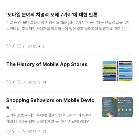
쟁을 할 수 있는 분위기가 아니어서 따로 코멘트를 하지는
않았지만 개인적으로 공감가지 않았습니다. 이 곳이야 제
'모바일 분야의 치명적 오해 7가지'에 대한 반론
공간이니만큼 자유롭게 화두를 던져보고 다른 분들 의견도
글 내용
주말 동안 '모바일 분야의 치명적 오해(Myth) 7가지’에 공감하는 분들의 글을 많이
듣고 싶어 생각을 풀어봅니다. 1. 일반적인 Social Curati
보았네요. 추상적인 사용자를 정의하는데 있어 맞고 틀리고야 없겠지요. 하지만, 헬
on 서비스의 흐름이라면 충분히 일리가 있는 이야기입니
스케어 분야를 기반으로 하고 있는 이글은 다소 오해의 여지가 있어 보입니다. 모바
다. Storify와 같은 생산성에 초점을 맞추거나 뉴스&톡처
일만의 특성에서 바라보아야 하는 이용행태의 변화를 해석하는 측면에서 저는 일부
럼 전문 에디터들이 전달하는 큐레이션 서비스에서는 분명
작성시간
0
2
2012. 4. 2.
내용에 개인적으로 동의하지 않습니다. 1. 모바일 이용자는 항상 바쁘고 주의가 산만
히 Big Mouth의 역할이 중요합니다. 하지만 Pint..
하다.표현이 다소 공격적이지만 적어도 모바일의 사용 행태는 짧고 다양한 스크린을
동시에 사용하는 것만은 분명합니다. 저는 이 명제에 대한 근거로 제시하는 화장실
The History of Mobile App Stores
사용이 어떤 맥락이 있는지 조차 이해를 못하겠군요. 2011년 RAC Report에 의하
면 24%의 젋은 사용자는 운전할 때 스마트폰을 사용한..
작성시간
0
0
2012. 2. 14.
Shopping Behaviors on Mobile Devic
e
글 내용
모바일 쇼핑은 지역 문화에 대한 영향을 많이 받기 때문에
해외 데이터를 볼때 유의해야 할 듯. 하기 자료에 의하면 남
성과 여성의 비율이 6:4로 남성이 더 높다. 'Local 기반의
작성시간
0
0
2012. 2. 13.
쇼핑'은 평가받는 가치에 비해 실질적인 현상은 그리 높지