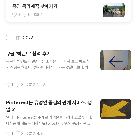
용인 묵리계곡 찾아가기
0
0
조회
1
IT 이야기
분류 전체보기
주요 글 목록
구글 '빅텐트' 참석 후기
글 내용
구글의 빅텐트가 열린다는 소식을 페북에서 보고 바로 참
가 신청을 하였다. 선착순에서 밀리지는 않았나 보다. 확인
전화가 오고 초대장이 메일로 왔다. 9시까지 논현동으로
도착하기 위해 아침 일찍 부지런을 떨었다. 다행히 늦지는
작성시간
1
3
2012. 10. 9.
않게 도착했다. 그런데 시간을 잘못 알았나 보다. 9시 반에
시작이라는 소리에 커피와 쿠키를 폭풍 흡입을 했다. 약속
을 하지는 않았는데 다행히 아는 얼굴들이 많이 눈에 보인
Pinterest는 유명인 중심의 관계 서비스. 정
다. 오전 세션들의 모습들. 가장 인상 깊었던 것은 실리콘밸
말..?
리의 이야기이다. 하버드대와 MIT등이 있는 보스톤(Bost
글 내용
on)은 환경적으로 훨씬 기술의 메카가 되기에 좋은 입지
얼마전 Pinterest를 주제로 가벼운 이야기가 오갔습니다.
조건을 가지고 있다. 하지만, 많은 기술자들이 보스톤을 떠
대화중에 어느 분께서 "Pinterest가 유명인 중심의 관계
나 실리콘밸리로 간 것은 바로 법률적 문제때문이었다. 다
를 가지고 있다. Twitter 처럼..."이라고 하시더군요. Soci
작성시간
1
3
2012. 4. 5.
른 주에는 모두 비경쟁 조항..
al 서비스의 중요한 직책을 맡고 계신 분이고 자유로운 논