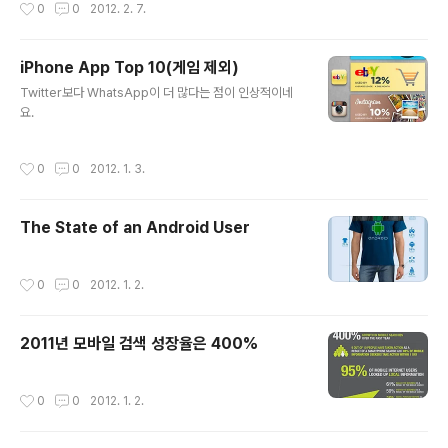
작성시간
0
0
2012. 2. 7.
iPhone App Top 10(게임 제외)
글 내용
Twitter보다 WhatsApp이 더 많다는 점이 인상적이네
요.
작성시간
0
0
2012. 1. 3.
The State of an Android User
작성시간
0
0
2012. 1. 2.
2011년 모바일 검색 성장율은 400%
작성시간
0
0
2012. 1. 2.