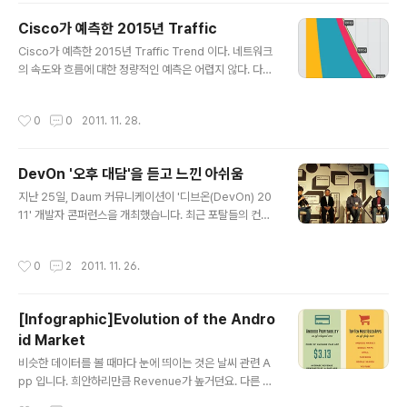
을 이해하고 수치를 봐야 한다.
Cisco가 예측한 2015년 Traffic
글 내용
Cisco가 예측한 2015년 Traffic Trend 이다. 네트워크
의 속도와 흐름에 대한 정량적인 예측은 어렵지 않다. 다만,
이러한 환경적인 요인이 서비스에 어떠한 영향을 줄 것인
지는 다소 조심스럽게 접근해야 한다. 바로 앞 1년의 변화
작성시간
0
0
2011. 11. 28.
도 예측이 어려운 이때에 2015년의 모습을 어설프게 규정
짓는 것 위험하다. 예측을 하고 움직이는 것보다는 변화에
빠르게 적응할 수 있는 유연한 조직과 기술전략을 유지하
DevOn '오후 대담'을 듣고 느낀 아쉬움
는게 더 중요.
글 내용
지난 25일, Daum 커뮤니케이션이 '디브온(DevOn) 20
11' 개발자 콘퍼런스을 개최했습니다. 최근 포탈들의 컨퍼
런스가 형식적인 틀을 벗어나서 의미있는 행사로 탈바꿈
하는 것 같네요. 디테일한 내용은 조금 아쉬움이 있었겠지
작성시간
0
2
2011. 11. 26.
만 개발자들이 모여 즐길 수 있는 장이 되는 것 같아 무척
즐겁고 앞으로의 발전을 기대하고 있습니다. SNS의 Buzz
도 그렇고 언론 기사들을 보아도 DevOn의 세션 발표보다
[Infographic]Evolution of the Andro
는 마지막이었던 Converation 시간이 많이 회자되는군
id Market
요. 아무래도 IT의 거장 세분이 모인다는 것이 쉬운 일은 아
글 내용
니니깐요. 저는 행사장에는 가지 못했지만 웹을 통해 실시
비슷한 데이터를 볼 때마다 눈에 띄이는 것은 날씨 관련 A
간 방송으로 봤습니다. 새로운 배움과 엔지니어에 대한 자
pp 입니다. 희안하리만큼 Revenue가 높거던요. 다른 보
부심에 대해 감동도 받았지만 한편으로는 여러가지 아쉬움
고서에서도 동일한 결과를 보이고 있는 것으로 봐서 잘못
작성시간