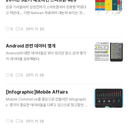
글 내용
온갖 기사들에서 삼성전자가 스마트폰에서 킹왕짱 먹었다
고 하던데.... 이번 Nielsen 자료에서 내눈에 보이는 것은
Apple과 HTC 뿐~
작성시간
0
0
2011. 11. 30.
Android 관련 데이터 몇개
글 내용
Android에 대한 데이터들은 워낙 많지만 참고 삼아 몇가
지 데이터를 공유해본다.
작성시간
0
0
2011. 11. 28.
[Infographic]Mobile Affairs
글 내용
Mobile Commerce를 중심으로 만들어진 Infographi
c. 몇가지 중요한 데이터들을 다루고 있으므로 참고할만 하
다. 다만, 행간에 숨겨져 있는 내용이 많으므로 주의할 필요
가 있다. 예를 들면 일본이 Mobile Web을 리드하고 있다
작성시간
0
0
2011. 11. 28.
는 것은 스마트폰이 아닌 피쳐폰을 포함한 것이며 오래 전
부터 모바일이 PC보다 발달한 특수한 인프라 환경이었음