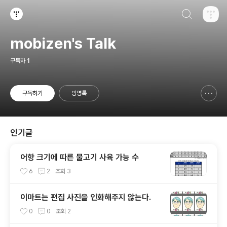
검색하기
티스토리
mobizen's Talk
구독자
1
구독하기
방명록
신고하기 레이어
열기
인기글
어항 크기에 따른 물고기 사육 가능 수
6
2
조회
3
이마트는 편집 사진을 인화해주지 않는다.
0
0
조회
2