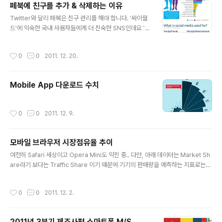
페북에 친구를 추가 & 삭제하는 이유
글 내용
Twitter와 달리 페북은 친구 관리를 해야 합니다. '싸이월
드'에 익숙한 국내 사용자들에게 더 친숙한 SNS인데요 '친
구 신청'을 했는데 받아주지 않거나 친구 관계가 끊기면 감
정이 상하기도 하는 것 같습니다. 관계를 중요하게 여기는
작성시간
0
0
2011. 12. 20.
한국적인 정서에서는 매우 당연한 현상입니다. 소소한 일
상을 공유하는 페이스북에는 친구관리에 대한 기준이 필요
합니다. 한쪽만 빈번한 포스팅을 한다면 자신의 사생활만
Mobile App 다운로드 수치
노출되고 말게 되죠. 또, 친구 수락에 대한 기준없이 계속적
으로 승인을 하다보면 친구가 너무 많아져 담벼락 관리도
어렵고 지인들과의 대화가 흘러가는 경우가 많습니다. 개
작성시간
0
0
2011. 12. 9.
인적으로는 페북 친구관리를 매우 보수적으로 하고 있습니
다. 신청을 한 분이 전혀 모르는 분이거나 포스팅이 현저히
적은 분은 친구 수락을 하지 않습..
모바일 브라우저 시장점유율 추이
글 내용
여전히 Safari 세상이고 Opera Mini도 약진 중.. 다만, 아래 데이터는 Market Sh
are라기 보다는 Traffic Share 이기 때문에 기기의 판매량을 예측하는 지표로는
적절치 않다. Source: StatCounter Global Stats - Mobile Browser Marke
t Share
작성시간
0
0
2011. 12. 2.
2011년 3분기 제조사편 스마트폰 M/S