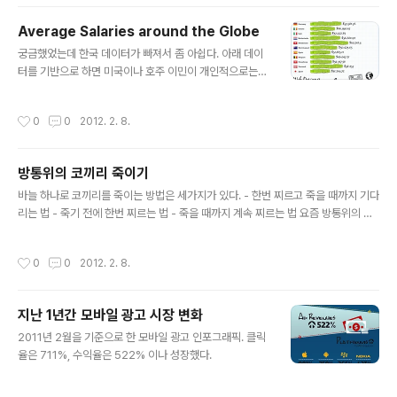
않은 듯~
Average Salaries around the Globe
글 내용
궁금했었는데 한국 데이터가 빠져서 좀 아쉽다. 아래 데이
터를 기반으로 하면 미국이나 호주 이민이 개인적으로는
좋은 선택일 듯~ 물론, 해당 지역의 물가를 고려해야겠지
만..
작성시간
0
0
2012. 2. 8.
방통위의 코끼리 죽이기
글 내용
바늘 하나로 코끼리를 죽이는 방법은 세가지가 있다. - 한번 찌르고 죽을 때까지 기다
리는 법 - 죽기 전에 한번 찌르는 법 - 죽을 때까지 계속 찌르는 법 요즘 방통위의 무
선 인터넷 관련 정책을 보면 세가지가 모두 겹치면서 떠오른다. 방통위가 주도하는
'K-WAC'이 한번 찌르고 죽을 때까지 기다리는 모습과 동일하다. 모든 전문가들이
작성시간
0
0
2012. 2. 8.
반대하던 일을 정부가 나서서 진행하더니 결국 아무런 소득이 없다. 시장 경제의 흐
름에 맡겨두는게 최선이었고, 불행히도 정부가 나섰으니 뭔가 제대로 진행을 했어야
한다. 'K-WAC'은 지금 방향성도 없고 'Smart TV'에 넣는다는 이야기가 나오고 있
지난 1년간 모바일 광고 시장 변화
다. 방통위에서 지금 'K-WAC'에 관심이 있는 사람이 실무자를 제외하면 몇명이나
글 내용
될까? 방통위가 최근 발족한 'HTML5..
2011년 2월을 기준으로 한 모바일 광고 인포그래픽. 클릭
율은 711%, 수익율은 522% 이나 성장했다.